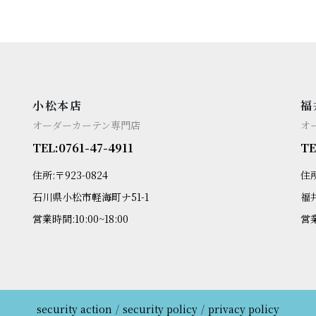
小松本店
福
オーダーカーテン専門店
オ
TEL:0761-47-4911
TE
住所:〒923-0824
住所
石川県小松市軽海町ナ51-1
福
営業時間:10:00~18:00
営業
security action
security policy
privacy policy