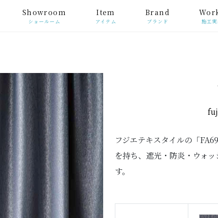
Showroom
Item
Brand
Wor
ショールーム
アイテム
ブランド
施工実
fuj
フジエテキスタイルの「FA6
を持ち、遮光・防炎・ウォッ
す。