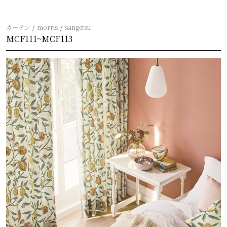
カーテン
morris
sangetsu
MCF111~MCF113