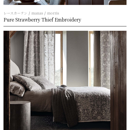
レースカーテン
manas
morris
Pure Strawberry Thief Embroidery