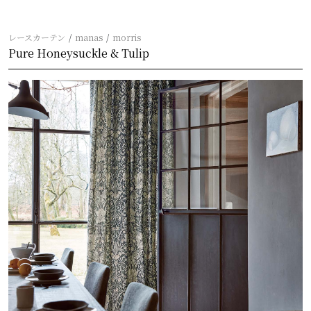
レースカーテン
manas
morris
Pure Honeysuckle & Tulip